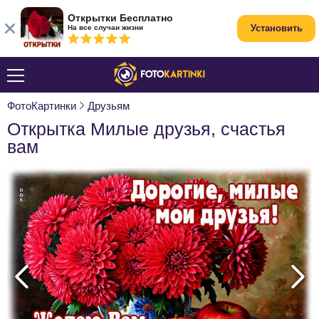
Открытки Бесплатно
Установить
На все случаи жизни
ФотоКартинки
Друзьям
Открытка Милые друзья, счастья
вам