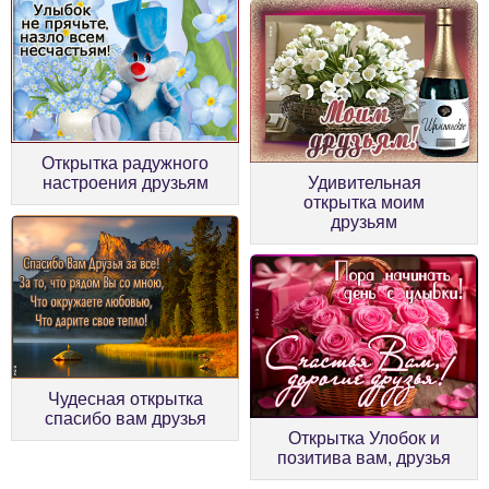
Открытка радужного
настроения друзьям
Удивительная
открытка моим
друзьям
Чудесная открытка
спасибо вам друзья
Открытка Улобок и
позитива вам, друзья