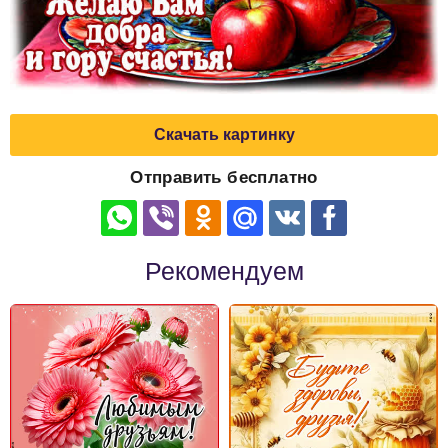
Скачать картинку
Отправить бесплатно
Рекомендуем