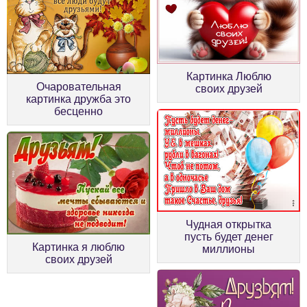
Картинка Люблю
Очаровательная
своих друзей
картинка дружба это
бесценно
Чудная открытка
пусть будет денег
Картинка я люблю
миллионы
своих друзей