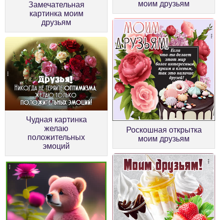
моим друзьям
Замечательная
картинка моим
друзьям
Чудная картинка
желаю
Роскошная открытка
положительных
моим друзьям
эмоций