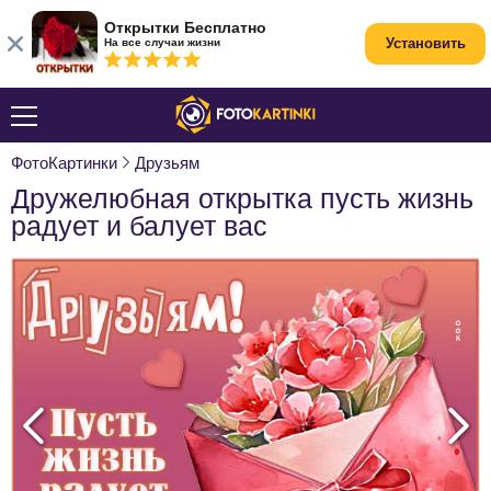
Открытки Бесплатно
Установить
На все случаи жизни
ФотоКартинки
Друзьям
Дружелюбная открытка пусть жизнь
радует и балует вас