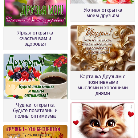
Уютная открытка
моим друзьям
Яркая открытка
счастья вам и
здоровья
Картинка Друзьям с
позитивными
мыслями и хорошими
днями
Чудная открытка
будьте позитивны и
полны оптимизма