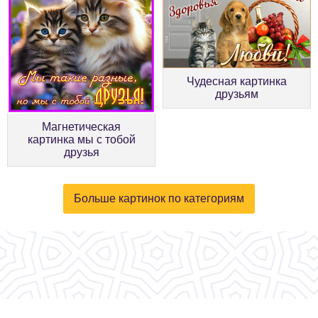
Чудесная картинка
друзьям
Магнетическая
картинка мы с тобой
друзья
Больше картинок по категориям