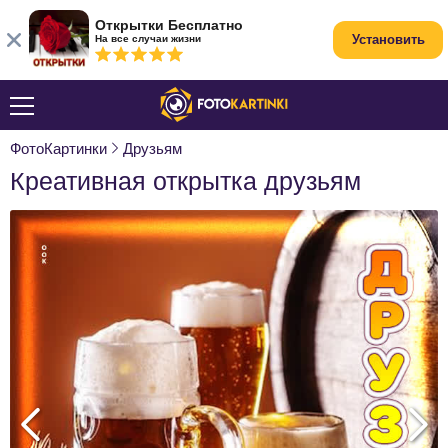
Открытки Бесплатно
Установить
На все случаи жизни
ФотоКартинки
Друзьям
Креативная открытка друзьям