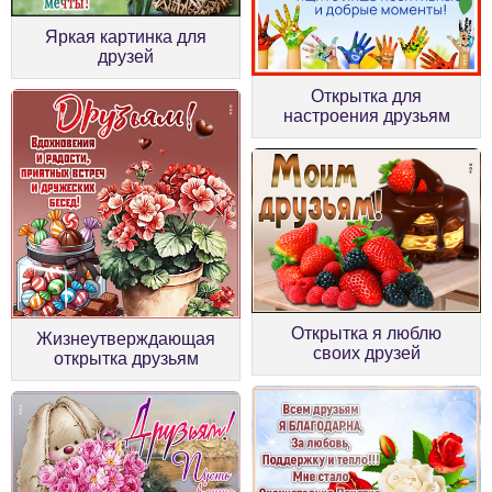
Яркая картинка для
друзей
Открытка для
настроения друзьям
Открытка я люблю
Жизнеутверждающая
своих друзей
открытка друзьям