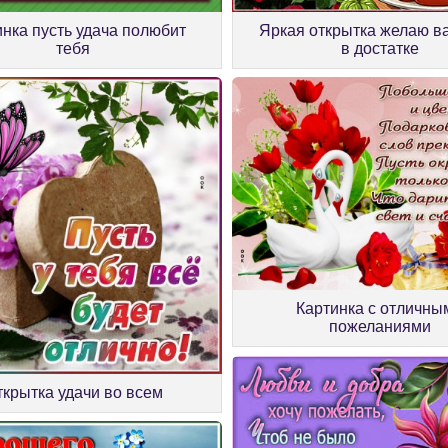
Яркая открытка желаю в
инка пусть удача полюбит
в достатке
тебя
Картинка с отличны
пожеланиями
ткрытка удачи во всем