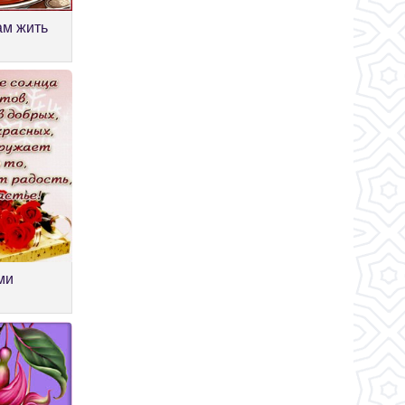
ам жить
ми