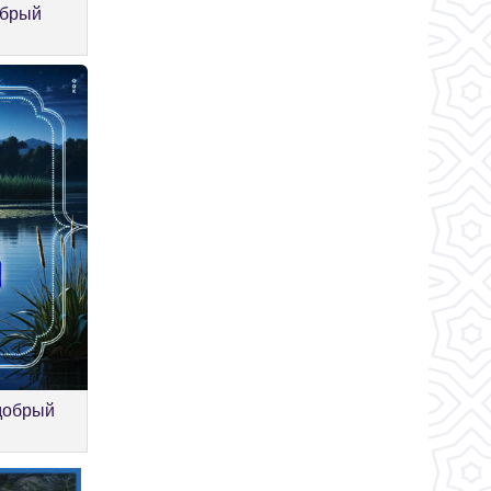
обрый
добрый