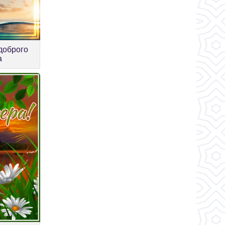
доброго
а