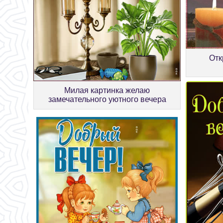
Отк
Милая картинка желаю
замечательного уютного вечера