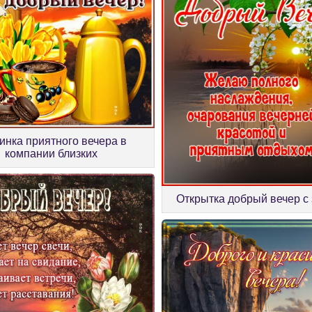
инка приятного вечера в
компании близких
Открытка добрый вечер с