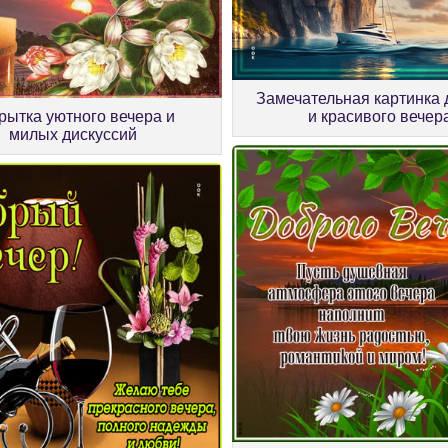
Замечательная картинка 
и красивого вечер
рытка уютного вечера и
милых дискуссий