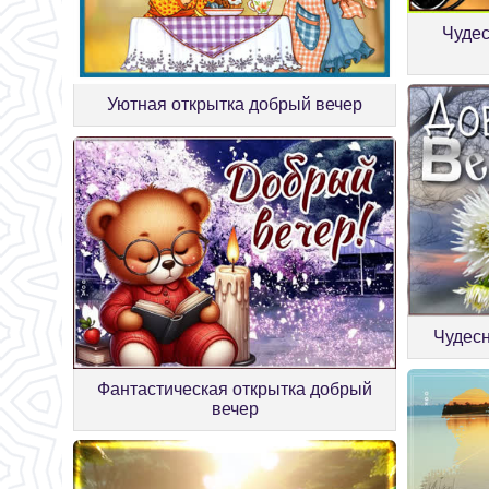
Чудес
Уютная открытка добрый вечер
Чудесн
Фантастическая открытка добрый
вечер