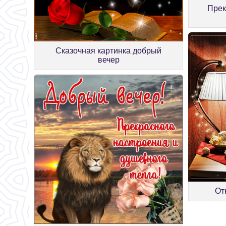
Прек
Сказочная картинка добрый
вечер
От