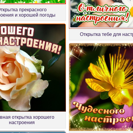
ткрытка прекрасного
роения и хорошей погоды
Открытка тебе для нас
вная открытка хорошего
настроения