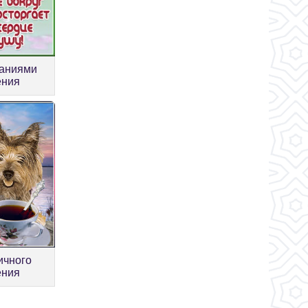
ланиями
ения
ичного
ения