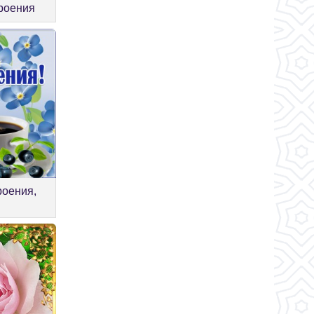
троения
роения,