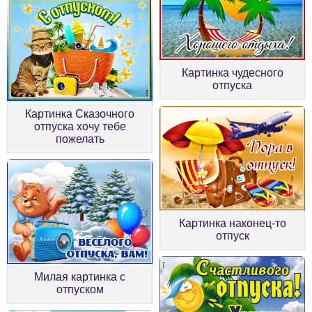
Картинка чудесного
отпуска
Картинка Сказочного
отпуска хочу тебе
пожелать
Картинка наконец-то
отпуск
Милая картинка с
отпуском