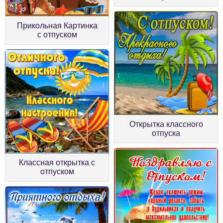
Прикольная Картинка
с отпуском
Открытка классного
отпуска
Классная открытка с
отпуском