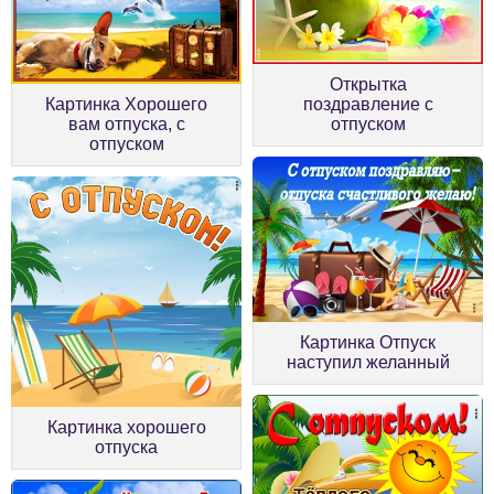
Открытка
Картинка Хорошего
поздравление с
вам отпуска, с
отпуском
отпуском
Картинка Отпуск
наступил желанный
Картинка хорошего
отпуска