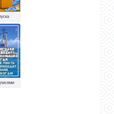
пуска
адписями