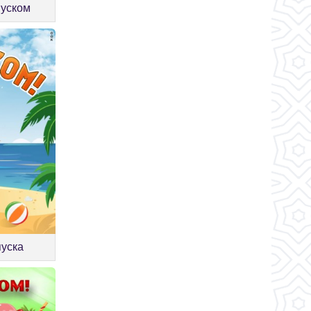
пуском
пуска