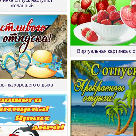
ртинка Отпуск наступил
желанный
Виртуальная картинка с 
рытка хорошего отдыха