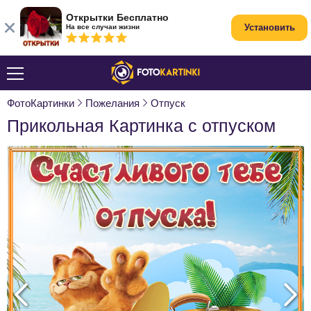
Открытки Бесплатно
Установить
На все случаи жизни
ФотоКартинки
Пожелания
Отпуск
Прикольная Картинка с отпуском