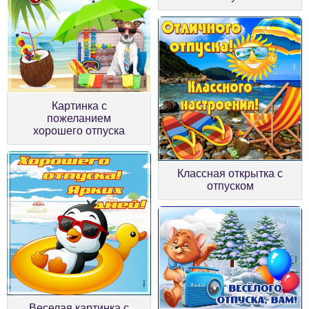
Картинка с
пожеланием
хорошего отпуска
Классная открытка с
отпуском
Веселая картинка с