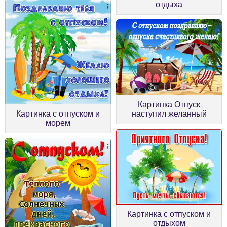
отдыха
Картинка Отпуск
Картинка с отпуском и
наступил желанный
морем
Картинка с отпуском и
отдыхом