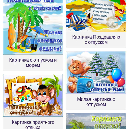
Картинка Поздравляю
с отпуском
Картинка с отпуском и
морем
Милая картинка с
отпуском
Картинка приятного
отдыха