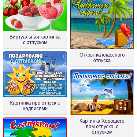
Виртуальная картинка
с отпуском
Открытка классного
отпуска
Картинка про отпуск с
надписями
Картинка Хорошего
вам отпуска, с
отпуском