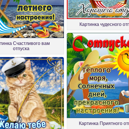
Картинка чудесного от
тинка Счастливого вам
отпуска
Картинка Приятного от