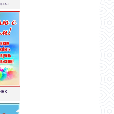
тдыха
ие с