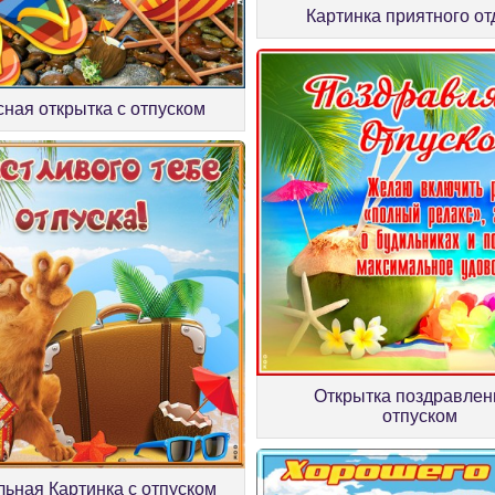
Картинка приятного о
сная открытка с отпуском
Открытка поздравлен
отпуском
ьная Картинка с отпуском