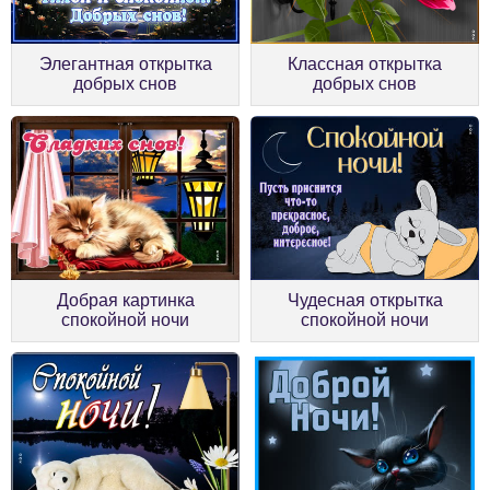
Элегантная открытка
Классная открытка
добрых снов
добрых снов
Добрая картинка
Чудесная открытка
спокойной ночи
спокойной ночи