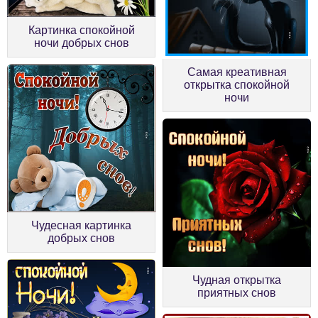
Картинка спокойной
ночи добрых снов
Самая креативная
открытка спокойной
ночи
Чудесная картинка
добрых снов
Чудная открытка
приятных снов