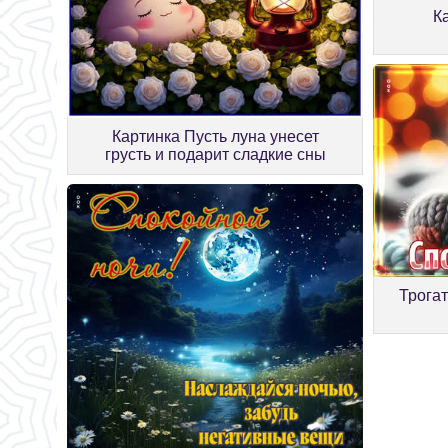
К
Картинка Пусть луна унесет
грусть и подарит сладкие сны
Трогат