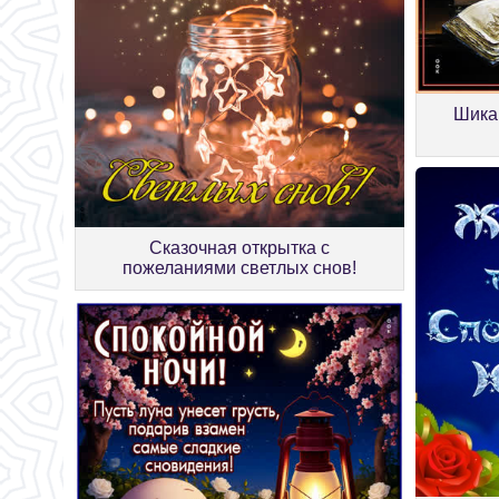
Шика
Сказочная открытка с
пожеланиями светлых снов!