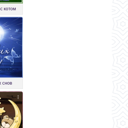
с котом
х снов