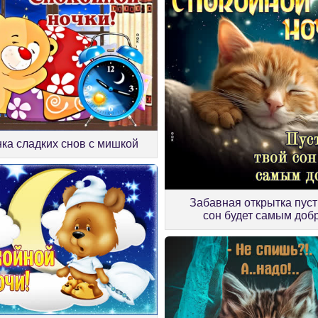
нка сладких снов с мишкой
Забавная открытка пуст
сон будет самым до