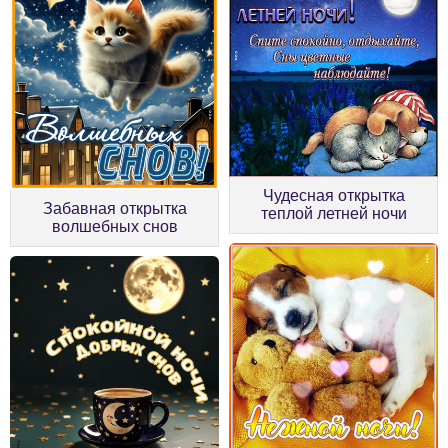
Чудесная открытка
Забавная открытка
теплой летней ночи
волшебных снов