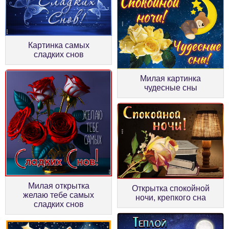
Картинка самых
сладких снов
Милая картинка
чудесные сны
Милая открытка
Открытка спокойной
желаю тебе самых
ночи, крепкого сна
сладких снов