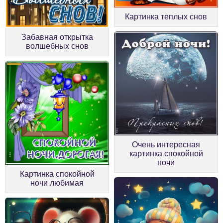
Картинка теплых снов
Забавная открытка
волшебных снов
Очень интересная
картинка спокойной
ночи
Картинка спокойной
ночи любимая