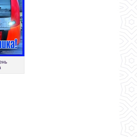
ень
а