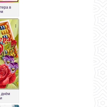
тера в
ем
 днём
ии