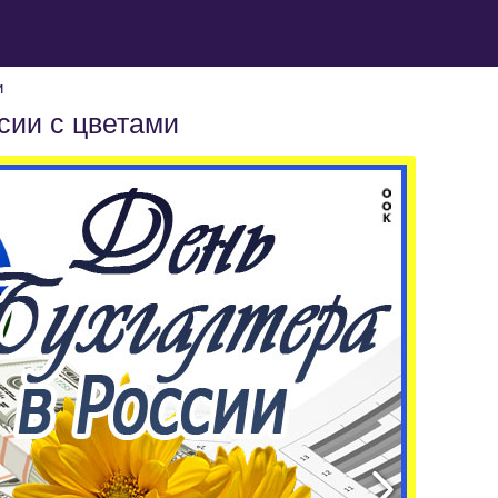
и
сии с цветами