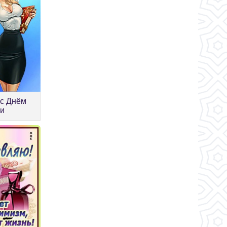
 с Днём
ии