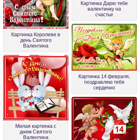
Картинка Дарю тебе
валентинку на
счастье
Картинка Королеве в
день Святого
Валентина
Картинка 14 февраля,
поздравляю тебя
сердечно
Милая картинка с
днем Святого
Валентина