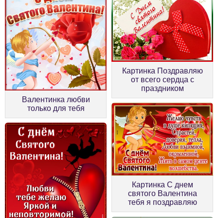
Картинка Поздравляю
от всего сердца с
праздником
Валентинка любви
только для тебя
Картинка С днем
святого Валентина
тебя я поздравляю