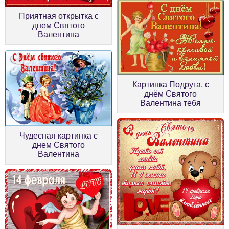
Приятная открытка с
днем Святого
Валентина
Картинка Подруга, с
днём Святого
Валентина тебя
Чудесная картинка с
днем Святого
Валентина