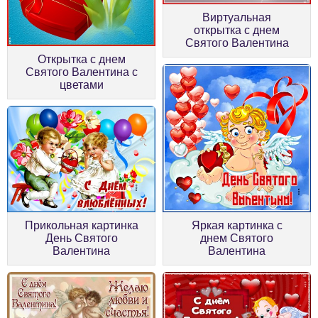
Виртуальная
открытка с днем
Святого Валентина
Открытка с днем
Святого Валентина с
цветами
Яркая картинка с
Прикольная картинка
днем Святого
День Святого
Валентина
Валентина