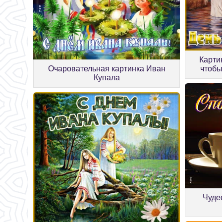
Карти
Очаровательная картинка Иван
чтобы
Купала
Чуде