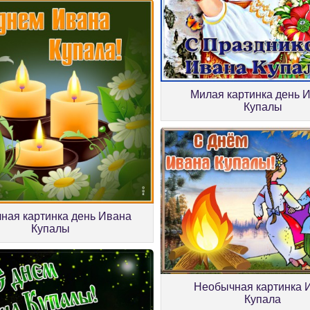
Милая картинка день 
Купалы
ная картинка день Ивана
Купалы
Необычная картинка 
Купала