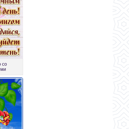
 со
ями