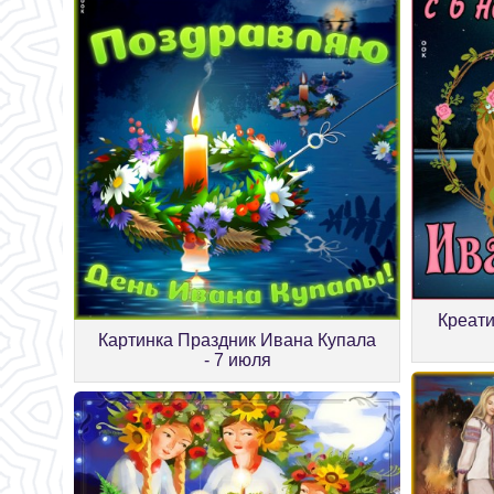
Креати
Картинка Праздник Ивана Купала
- 7 июля