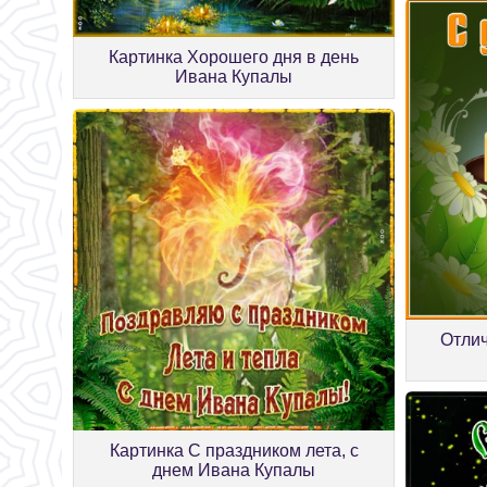
Картинка Хорошего дня в день
Ивана Купалы
Отлич
Картинка С праздником лета, с
днем Ивана Купалы