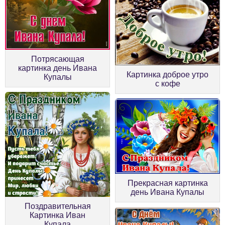
Потрясающая
картинка день Ивана
Картинка доброе утро
Купалы
с кофе
Прекрасная картинка
день Ивана Купалы
Поздравительная
Картинка Иван
Купала