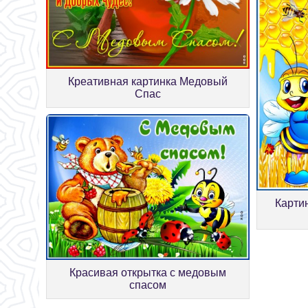
Креативная картинка Медовый
Спас
Карти
Красивая открытка с медовым
спасом