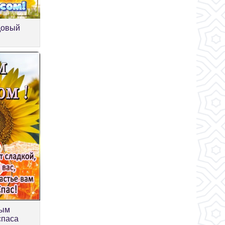
довый
ным
спаса