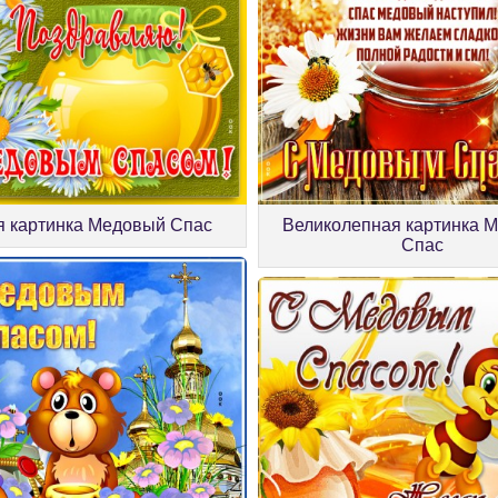
 картинка Медовый Спас
Великолепная картинка 
Спас