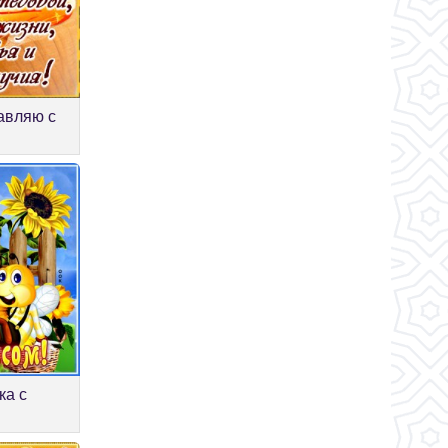
авляю с
ка с