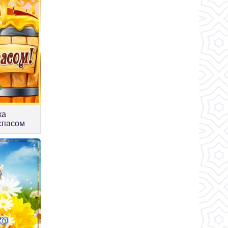
ка
спасом