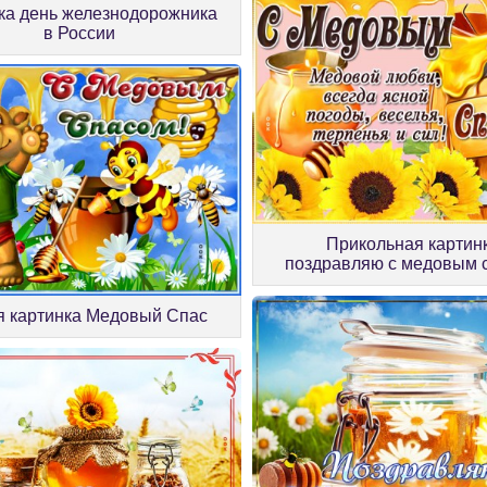
ка день железнодорожника
в России
Прикольная картин
поздравляю с медовым 
 картинка Медовый Спас