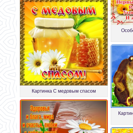
Особ
Картинка С медовым спасом
Картин