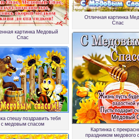
Отличная картинка Ме
Спас
енная картинка Медовый
Спас
ка спешу поздравить тебя
с медовым спасом
Картинка с прекрас
праздником медового 