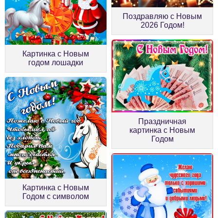
Поздравляю с Новым
2026 Годом!
Картинка с Новым
годом лошадки
Праздничная
картинка с Новым
Годом
Картинка с Новым
Годом с символом