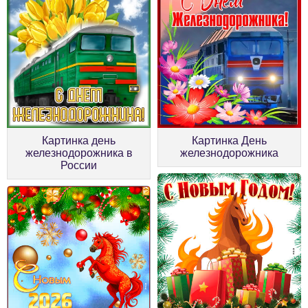
Картинка день
Картинка День
железнодорожника в
железнодорожника
России