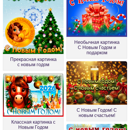
Необычная картинка
С Новым Годом и
подарком
Прекрасная картинка
с новым годом
С Новым Годом! С
новым счастьем!
Классная картинка с
Новым Годом