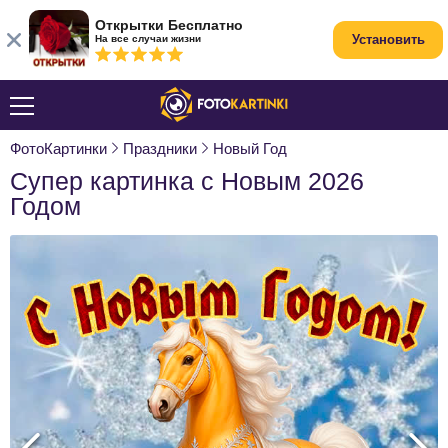
Открытки Бесплатно
Установить
На все случаи жизни
ФотоКартинки
Праздники
Новый Год
Супер картинка с Новым 2026
Годом