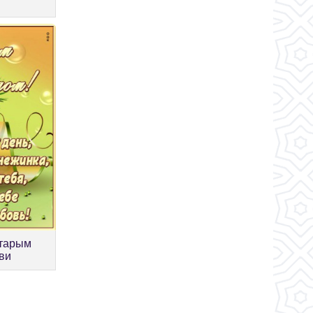
старым
ви