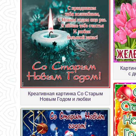
Картин
с 
Креативная картинка Со Старым
Новым Годом и любви