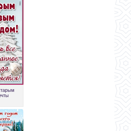
старым
ечты