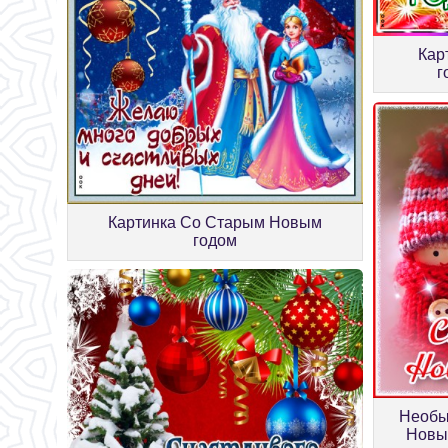
Кар
г
Картинка Со Старым Новым
годом
Необы
Новы 