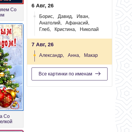
6 Авг, 26
ляем Со
ом
Борис,
Давид,
Иван,
Анатолий,
Афанасий,
Глеб,
Кристина,
Николай
7 Авг, 26
Александр,
Анна,
Макар
Все картинки по именам
а Со
елкой