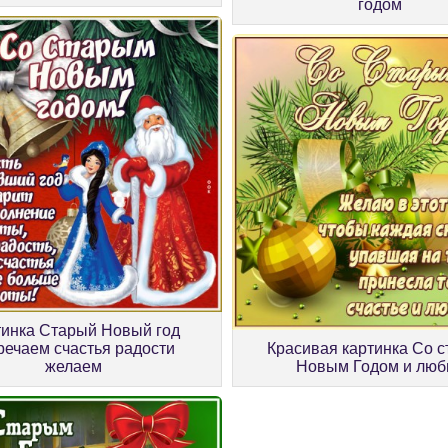
годом
тинка Старый Новый год
речаем счастья радости
Красивая картинка Со 
желаем
Новым Годом и люб