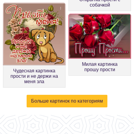
собачкой
Милая картинка
прошу прости
Чудесная картинка
прости и не держи на
меня зла
Больше картинок по категориям