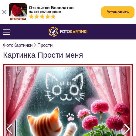
Открытки Бесплатно
Установить
На все случаи жизни
ФотоКартинки
Прости
Картинка Прости меня