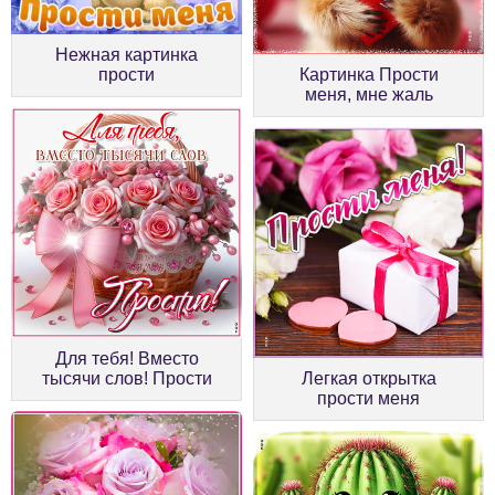
Нежная картинка
прости
Картинка Прости
меня, мне жаль
Для тебя! Вместо
тысячи слов! Прости
Легкая открытка
прости меня