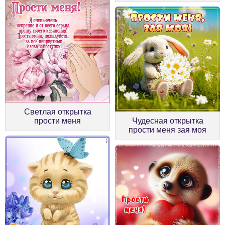
Светлая открытка
прости меня
Чудесная открытка
прости меня зая моя