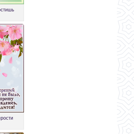
остишь
прости