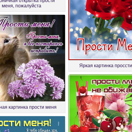
оничная открытка прости
меня, пожалуйста
Яркая картинка просст
ная картинка прости меня