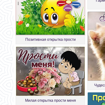
Гарм
Позитивная открытка прости
Чудес
Милая открытка прости меня