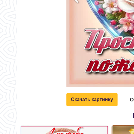
О
Скачать картинку