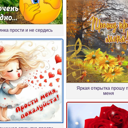
инка прости и не сердись
Яркая открытка прошу 
меня