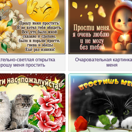
ательно-светлая открытка
Очаровательная картинка
прошу меня простить
меня