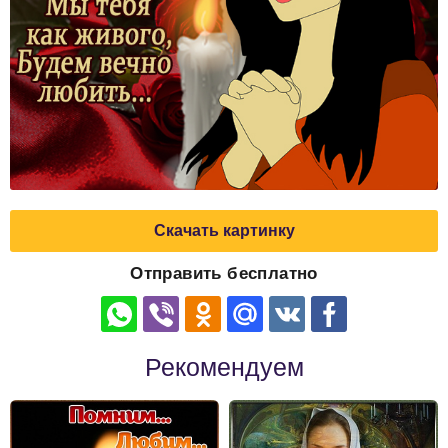
Скачать картинку
Отправить бесплатно
Рекомендуем