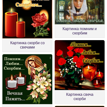
Картинка помним и
скорбим
Картинка скорби со
свечами
Картинка свеча
скорби