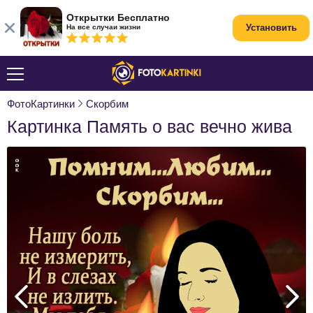
Открытки Бесплатно
Установить
На все случаи жизни
ФотоКартинки
Скорбим
Картинка Память о вас вечно жива