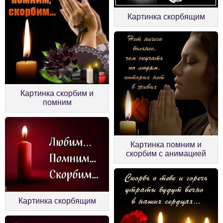
Картинка скорбящим
Картинка скорбим и
помним
Картинка помним и
скорбим с анимацией
Картинка скорбящим