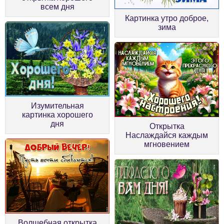
всем дня
Картинка утро доброе,
зима
Изумительная
картинка хорошего
дня
Открытка
Наслаждайся каждым
мгновением
Волшебная открытка