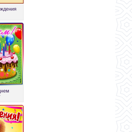
ождения
днем
у