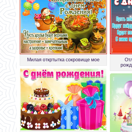
Милая откртытка сокровище мое
Отл
рожд