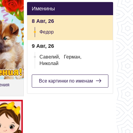
Именины
8 Авг, 26
Федор
9 Авг, 26
Савелий,
Герман,
Николай
Все картинки по именам
ения