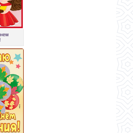
днем
!