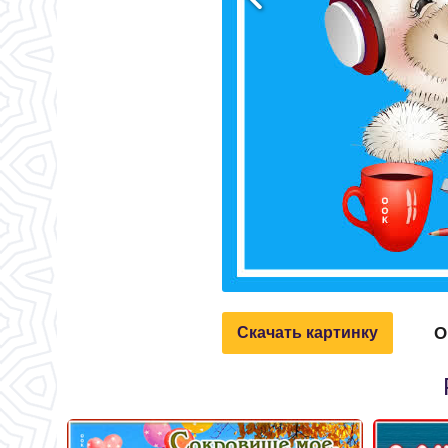
О
Скачать картинку