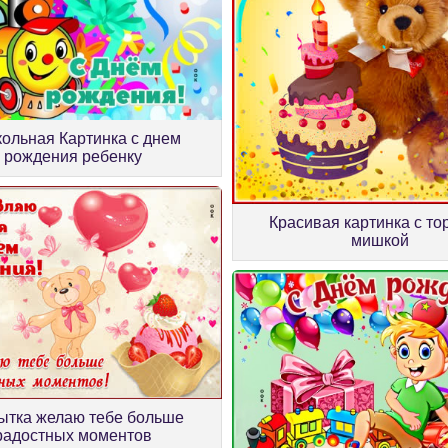
ольная Картинка с днем
рождения ребенку
Красивая картинка с то
мишкой
ытка желаю тебе больше
радостных моментов