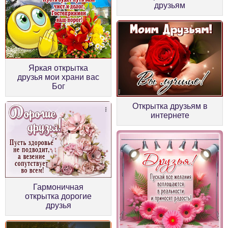
друзьям
Яркая открытка
друзья мои храни вас
Бог
Открытка друзьям в
интернете
Гармоничная
открытка дорогие
друзья