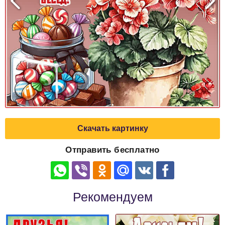
Скачать картинку
Отправить бесплатно
Рекомендуем