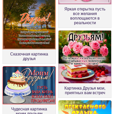
Яркая открытка пусть
все желания
воплощаются в
реальности
Сказочная картинка
друзья
Картинка Друзья мои,
приятных вам встреч
Чудесная картинка
моим друзьям