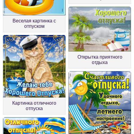
Веселая картинка с
отпуском
Открытка приятного
отдыха
Картинка отличного
отпуска