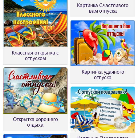
Картинка Счастливого
вам отпуска
Классная открытка с
отпуском
Картинка удачного
отпуска
Открытка хорошего
отдыха