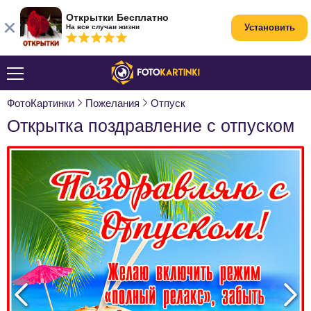
Открытки Бесплатно
Установить
На все случаи жизни
ФотоКартинки
Пожелания
Отпуск
Открытка поздравление с отпуском