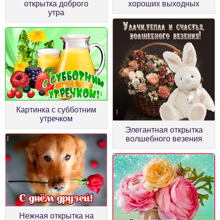
открытка доброго
хороших выходных
утра
Картинка с субботним
утречком
Элегантная открытка
волшебного везения
Нежная открытка на