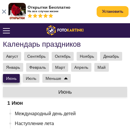
Открытки Бесплатно
Установить
На все случаи жизни
Календарь праздников
Август
Сентябрь
Октябрь
Ноябрь
Декабрь
Январь
Февраль
Март
Апрель
Май
Июнь
Июль
Меньше
Июнь
1 Июн
Международный день детей
Наступление лета