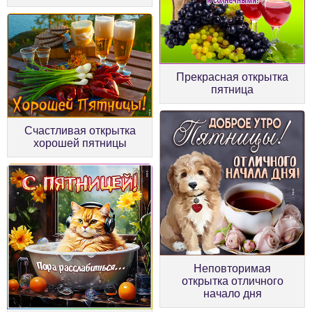
Прекрасная открытка
пятница
Счастливая открытка
хорошей пятницы
Неповторимая
открытка отличного
начало дня