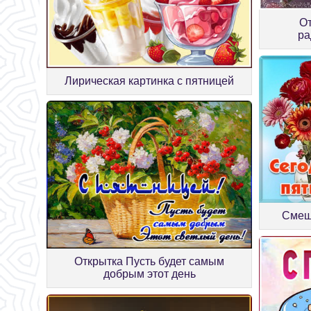
От
ра
Лирическая картинка с пятницей
Смеш
Открытка Пусть будет самым
добрым этот день