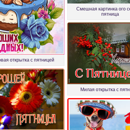
Смешная картинка ого с
пятница
овая открытка с пятницей
Милая открытка с пят