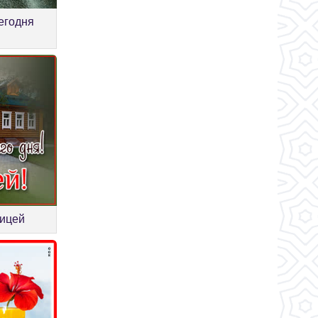
егодня
ницей