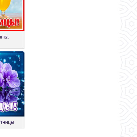
инка
ятницы