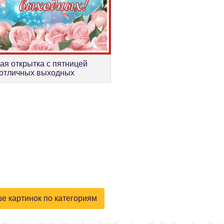
ая открытка с пятницей
отличных выходных
е картинок по категориям