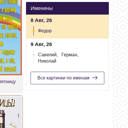
Именины
8 Авг, 26
Федор
9 Авг, 26
Савелий,
Герман,
Николай
Все картинки по именам
пятницу